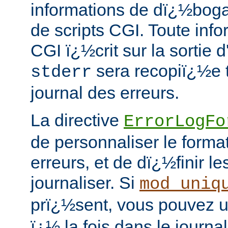
informations de dï¿½bog
de scripts CGI. Toute info
CGI ï¿½crit sur la sortie 
sera recopiï¿½e t
stderr
journal des erreurs.
La directive
ErrorLogFo
de personnaliser le forma
erreurs, et de dï¿½finir l
journaliser. Si
mod_uniq
prï¿½sent, vous pouvez ut
ï¿½ la fois dans le journa