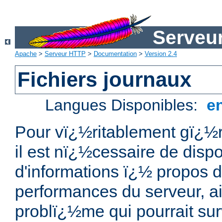
Serveu
Apache
>
Serveur HTTP
>
Documentation
>
Version 2.4
Fichiers journaux
Langues Disponibles:
e
Pour vï¿½ritablement gï¿½r
il est nï¿½cessaire de dispo
d'informations ï¿½ propos de
performances du serveur, ai
problï¿½me qui pourrait sur