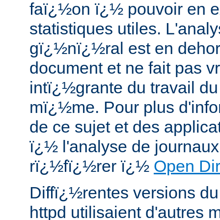
faï¿½on ï¿½ pouvoir en e
statistiques utiles. L'ana
gï¿½nï¿½ral est en dehor
document et ne fait pas v
intï¿½grante du travail du
mï¿½me. Pour plus d'info
de ce sujet et des applic
ï¿½ l'analyse de journau
rï¿½fï¿½rer ï¿½
Open Dir
Diffï¿½rentes versions 
httpd utilisaient d'autres 