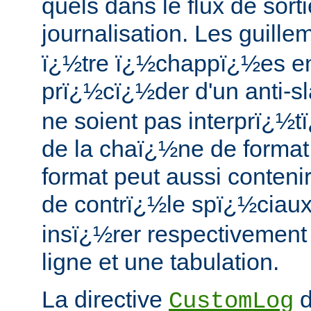
quels dans le flux de sort
journalisation. Les guillem
ï¿½tre ï¿½chappï¿½es en 
prï¿½cï¿½der d'un anti-sl
ne soient pas interprï¿½
de la chaï¿½ne de forma
format peut aussi conteni
de contrï¿½le spï¿½ciaux
insï¿½rer respectivement
ligne et une tabulation.
La directive
d
CustomLog