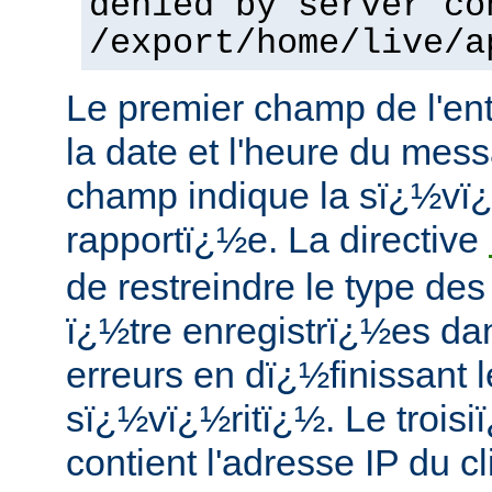
denied by server co
/export/home/live/a
Le premier champ de l'ent
la date et l'heure du mes
champ indique la sï¿½vï¿½
rapportï¿½e. La directive
de restreindre le type des
ï¿½tre enregistrï¿½es dan
erreurs en dï¿½finissant 
sï¿½vï¿½ritï¿½. Le troi
contient l'adresse IP du cl