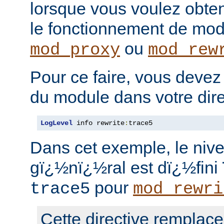
lorsque vous voulez obten
le fonctionnement de mo
ou
mod_proxy
mod_rew
Pour ce faire, vous devez
du module dans votre dir
LogLevel
 info rewrite
:
trace5
Dans cet exemple, le nive
gï¿½nï¿½ral est dï¿½fini 
pour
trace5
mod_rewri
Cette directive remplace