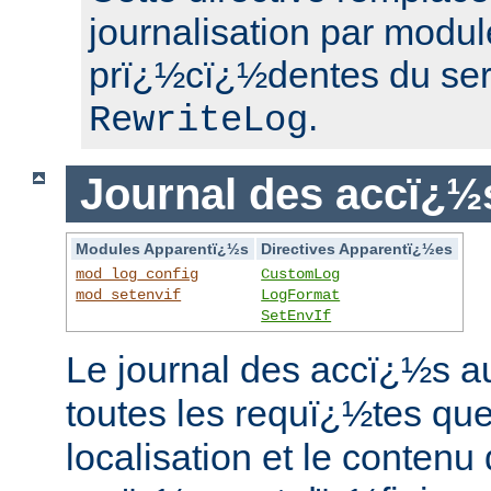
journalisation par modul
prï¿½cï¿½dentes du se
.
RewriteLog
Journal des accï¿½
Modules Apparentï¿½s
Directives Apparentï¿½es
mod_log_config
CustomLog
mod_setenvif
LogFormat
SetEnvIf
Le journal des accï¿½s au
toutes les requï¿½tes que 
localisation et le contenu