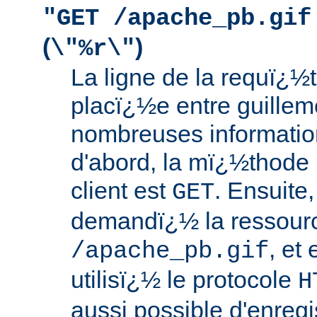
"GET /apache_pb.gif
(
)
\"%r\"
La ligne de la requï¿½t
placï¿½e entre guilleme
nombreuses information
d'abord, la mï¿½thode u
client est
. Ensuite,
GET
demandï¿½ la ressour
, et 
/apache_pb.gif
utilisï¿½ le protocole
H
aussi possible d'enregi