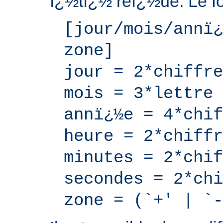
ï¿½tï¿½ reï¿½ue. Le for
[jour/mois/annï¿
zone]
jour = 2*chiffre
mois = 3*lettre
annï¿½e = 4*chif
heure = 2*chiffr
minutes = 2*chif
secondes = 2*chi
zone = (`+' | `-