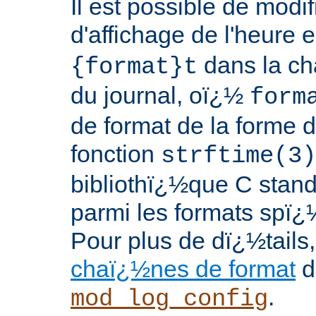
Il est possible de modif
d'affichage de l'heure 
dans la ch
{format}t
du journal, oï¿½
form
de format de la forme d
fonction
strftime(3)
bibliothï¿½que C stand
parmi les formats spï¿
Pour plus de dï¿½tails
chaï¿½nes de format
d
.
mod_log_config