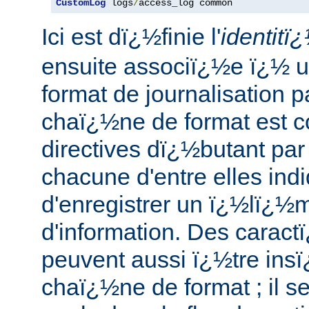
CustomLog
 logs
/
access_log common
Ici est dï¿½finie l'
identitï
ensuite associï¿½e ï¿½ 
format de journalisation p
chaï¿½ne de format est c
directives dï¿½butant par
chacune d'entre elles ind
d'enregistrer un ï¿½lï¿½m
d'information. Des caract
peuvent aussi ï¿½tre ins
chaï¿½ne de format ; il s