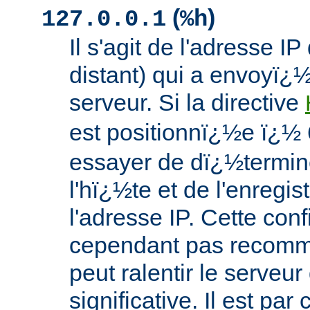
(
)
127.0.0.1
%h
Il s'agit de l'adresse IP
distant) qui a envoyï¿
serveur. Si la directive
est positionnï¿½e ï¿½
essayer de dï¿½termin
l'hï¿½te et de l'enregis
l'adresse IP. Cette conf
cependant pas recomm
peut ralentir le serveu
significative. Il est pa