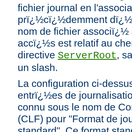
fichier journal en l'associ
prï¿½cï¿½demment dï¿½f
nom de fichier associï¿½ 
accï¿½s est relatif au che
directive
, s
ServerRoot
un slash.
La configuration ci-dessus
entrï¿½es de journalisati
connu sous le nom de C
(CLF) pour "Format de jou
standard". Ce format stan