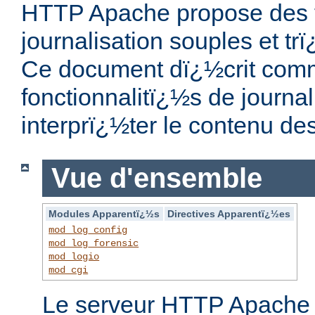
HTTP Apache propose des f
journalisation souples et t
Ce document dï¿½crit comm
fonctionnalitï¿½s de journal
interprï¿½ter le contenu de
Vue d'ensemble
Modules Apparentï¿½s
Directives Apparentï¿½es
mod_log_config
mod_log_forensic
mod_logio
mod_cgi
Le serveur HTTP Apache f