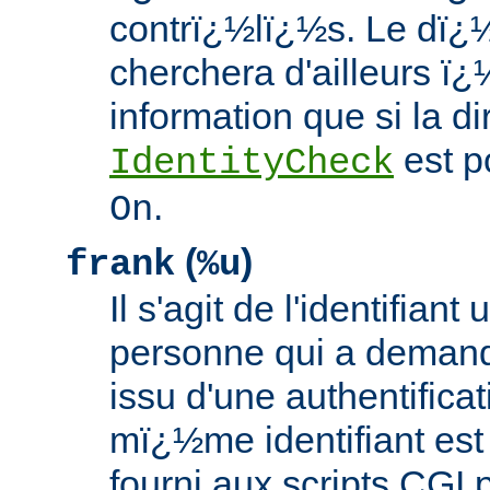
contrï¿½lï¿½s. Le dï¿
cherchera d'ailleurs ï¿
information que si la di
est p
IdentityCheck
.
On
(
)
frank
%u
Il s'agit de l'identifiant 
personne qui a deman
issu d'une authentific
mï¿½me identifiant es
fourni aux scripts CGI 