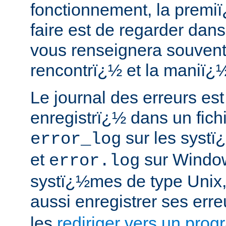
fonctionnement, la premi
faire est de regarder dans 
vous renseignera souvent
rencontrï¿½ et la maniï¿½
Le journal des erreurs es
enregistrï¿½ dans un fich
sur les syst
error_log
et
sur Window
error.log
systï¿½mes de type Unix,
aussi enregistrer ses err
les
rediriger vers un pro