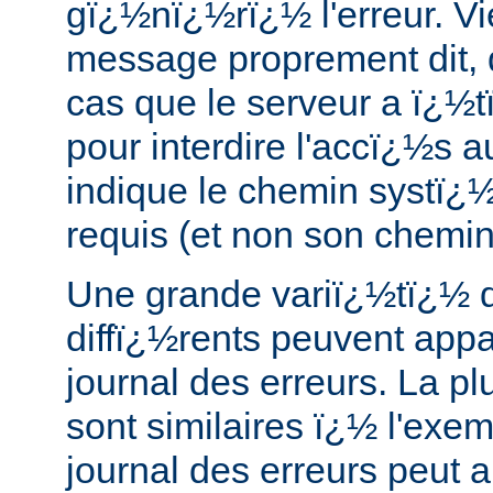
gï¿½nï¿½rï¿½ l'erreur. Vi
message proprement dit, 
cas que le serveur a ï¿½
pour interdire l'accï¿½s a
indique le chemin systï
requis (et non son chemi
Une grande variï¿½tï¿½
diffï¿½rents peuvent app
journal des erreurs. La pl
sont similaires ï¿½ l'exe
journal des erreurs peut a