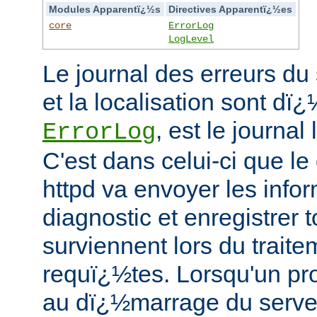
Modules Apparentï¿½s
Directives Apparentï¿½es
core
ErrorLog
LogLevel
Le journal des erreurs du
et la localisation sont dï¿
, est le journal
ErrorLog
C'est dans celui-ci que 
httpd va envoyer les info
diagnostic et enregistrer t
surviennent lors du trait
requï¿½tes. Lorsqu'un pr
au dï¿½marrage du serve