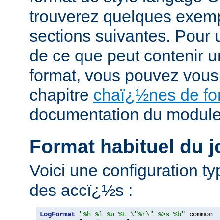
trouverez quelques exemp
sections suivantes. Pour 
de ce que peut contenir 
format, vous pouvez vous
chapitre
chaï¿½nes de fo
documentation du modul
Format habituel du j
Voici une configuration ty
des accï¿½s :
LogFormat
"%h %l %u %t \"%r\" %>s %b"