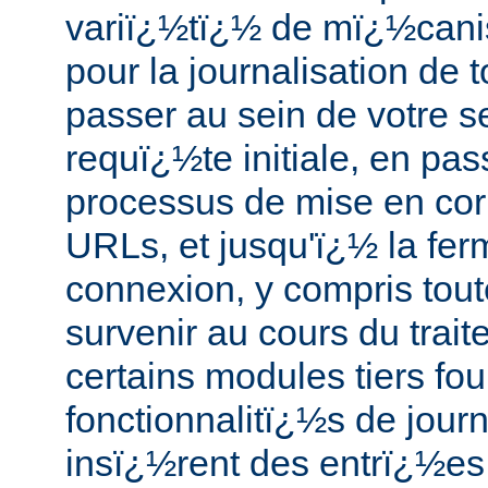
variï¿½tï¿½ de mï¿½cani
pour la journalisation de 
passer au sein de votre s
requï¿½te initiale, en pas
processus de mise en co
URLs, et jusqu'ï¿½ la fer
connexion, y compris tout
survenir au cours du trait
certains modules tiers fo
fonctionnalitï¿½s de journ
insï¿½rent des entrï¿½es 