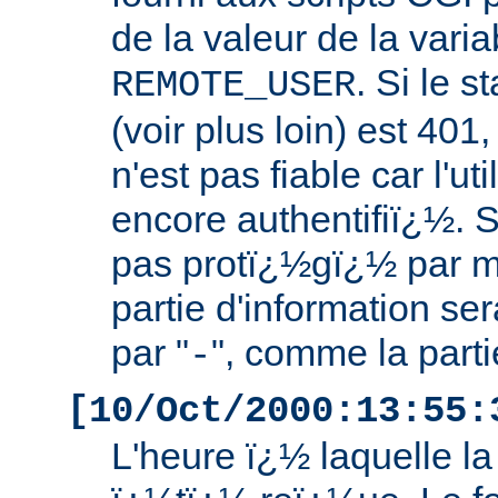
de la valeur de la vari
. Si le s
REMOTE_USER
(voir plus loin) est 401,
n'est pas fiable car l'ut
encore authentifiï¿½. S
pas protï¿½gï¿½ par m
partie d'information s
par "
", comme la part
-
[10/Oct/2000:13:55:
L'heure ï¿½ laquelle l