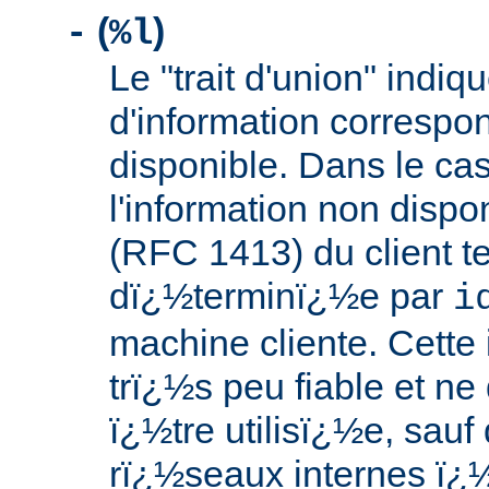
(
)
-
%l
Le "trait d'union" indiq
d'information correspo
disponible. Dans le ca
l'information non dispon
(RFC 1413) du client te
dï¿½terminï¿½e par
i
machine cliente. Cette 
trï¿½s peu fiable et ne
ï¿½tre utilisï¿½e, sauf
rï¿½seaux internes ï¿