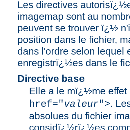
Les directives autorisï¿½
imagemap sont au nombre 
peuvent se trouver ï¿½ n'
position dans le fichier, m
dans l'ordre selon lequel 
enregistrï¿½es dans le f
Directive
base
Elle a le mï¿½me effe
. Le
href="
valeur
">
absolues du fichier i
considï¿½rï¿½es comm