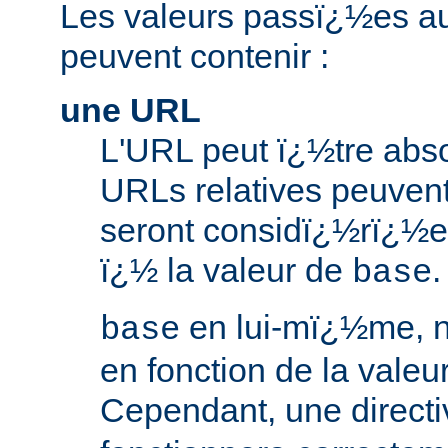
Les valeurs passï¿½es au
peuvent contenir :
une URL
L'URL peut ï¿½tre abso
URLs relatives peuvent c
seront considï¿½rï¿½e
ï¿½ la valeur de
.
base
en lui-mï¿½me, n
base
en fonction de la valeu
Cependant, une direct