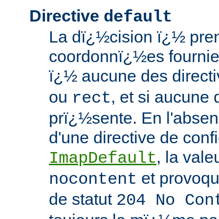
Directive
default
La dï¿½cision ï¿½ pren
coordonnï¿½es fournie
ï¿½ aucune des direct
ou
, et si aucune 
rect
prï¿½sente. En l'absen
d'une directive de conf
, la val
ImapDefault
et provoqu
nocontent
de statut
204 No Con