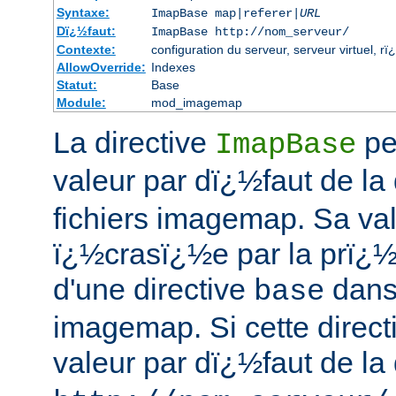
Syntaxe:
ImapBase map|referer|
URL
Dï¿½faut:
ImapBase http://nom_serveur/
Contexte:
configuration du serveur, serveur virtuel, rï
AllowOverride:
Indexes
Statut:
Base
Module:
mod_imagemap
La directive
pe
ImapBase
valeur par dï¿½faut de la 
fichiers imagemap. Sa val
ï¿½crasï¿½e par la prï¿
d'une directive
dans 
base
imagemap. Si cette directi
valeur par dï¿½faut de la 