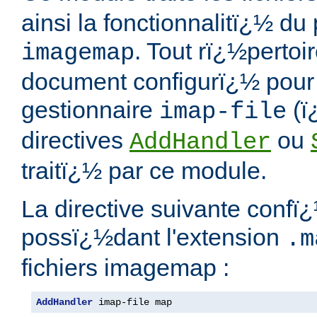
ainsi la fonctionnalitï¿½ 
. Tout rï¿½pertoi
imagemap
document configurï¿½ pour u
gestionnaire
(ï
imap-file
directives
ou
AddHandler
traitï¿½ par ce module.
La directive suivante confï¿
possï¿½dant l'extension
.m
fichiers imagemap :
AddHandler
 imap-file map