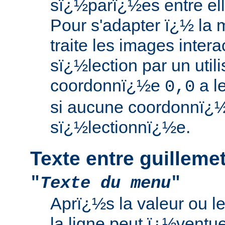
sï¿½parï¿½es entre el
Pour s'adapter ï¿½ la 
traite les images interac
sï¿½lection par un utili
coordonnï¿½e
a l
0,0
si aucune coordonnï¿½
sï¿½lectionnï¿½e.
Texte entre guilleme
"
Texte du menu
"
Aprï¿½s la valeur ou 
la ligne peut ï¿½ventu