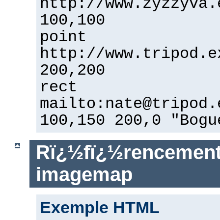
http://www.zyzzyva.
100,100
point
http://www.tripod.e
200,200
rect
mailto:
nate@tripod.
100,150 200,0 "Bogu
Rï¿½fï¿½rencement 
imagemap
Exemple HTML