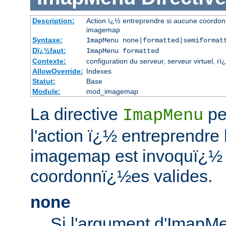
Description:
Action ï¿½ entreprendre si aucune coordonn
imagemap
Syntaxe:
ImapMenu none|formatted|semiformat
Dï¿½faut:
ImapMenu formatted
Contexte:
configuration du serveur, serveur virtuel, rï
AllowOverride:
Indexes
Statut:
Base
Module:
mod_imagemap
La directive
pe
ImapMenu
l'action ï¿½ entreprendre 
imagemap est invoquï¿½
coordonnï¿½es valides.
none
Si l'argument d'ImapM