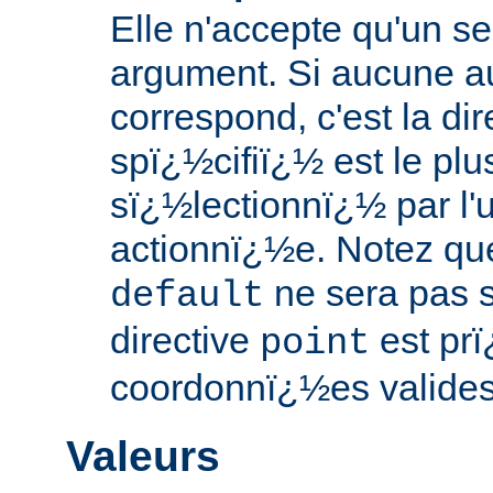
Elle n'accepte qu'un s
argument. Si aucune au
correspond, c'est la dir
spï¿½cifiï¿½ est le plu
sï¿½lectionnï¿½ par l'ut
actionnï¿½e. Notez que
ne sera pas s
default
directive
est prï
point
coordonnï¿½es valides 
Valeurs