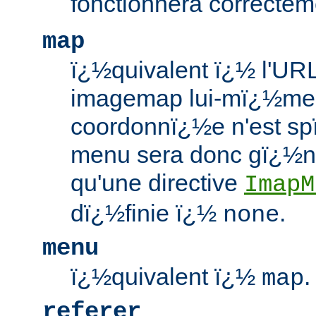
fonctionnera correctem
map
ï¿½quivalent ï¿½ l'URL
imagemap lui-mï¿½me
coordonnï¿½e n'est spï
menu sera donc gï¿½n
qu'une directive
ImapM
dï¿½finie ï¿½
.
none
menu
ï¿½quivalent ï¿½
.
map
referer