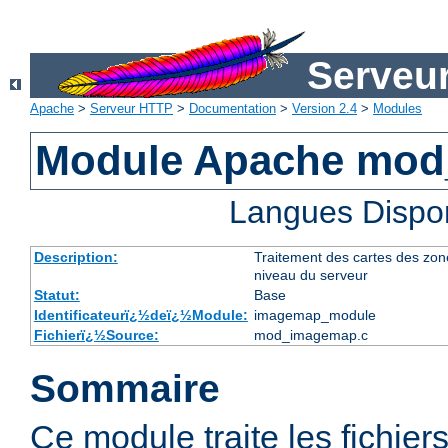
Serveu
Apache
>
Serveur HTTP
>
Documentation
>
Version 2.4
>
Modules
Module Apache mo
Langues Dispo
Description:
Traitement des cartes des zon
niveau du serveur
Statut:
Base
Identificateurï¿½deï¿½Module:
imagemap_module
Fichierï¿½Source:
mod_imagemap.c
Sommaire
Ce module traite les fichier