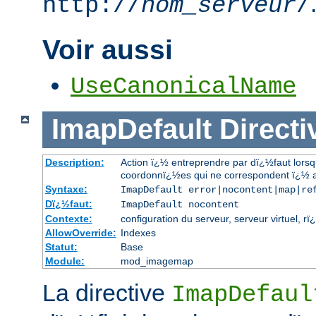
http://
nom_serveur
/
Voir aussi
UseCanonicalName
ImapDefault
Directi
Description:
Action ï¿½ entreprendre par dï¿½faut lors
coordonnï¿½es qui ne correspondent ï¿½ a
Syntaxe:
ImapDefault error|nocontent|map|re
Dï¿½faut:
ImapDefault nocontent
Contexte:
configuration du serveur, serveur virtuel, rï
AllowOverride:
Indexes
Statut:
Base
Module:
mod_imagemap
La directive
ImapDefaul