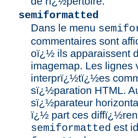
de rï¿½pertoire.
semiformatted
Dans le menu
semifo
commentaires sont aff
oï¿½ ils apparaissent d
imagemap. Les lignes 
interprï¿½tï¿½es comm
sï¿½paration HTML. Au
sï¿½parateur horizontal
ï¿½ part ces diffï¿½re
est i
semiformatted