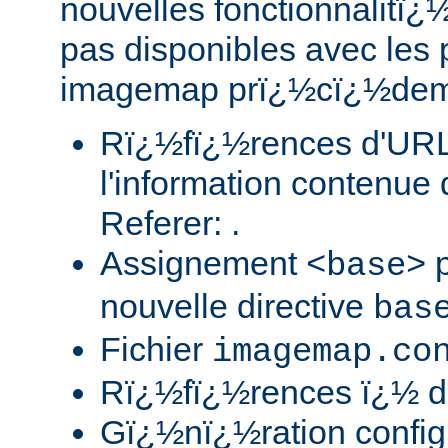
nouvelles fonctionnalitï¿½
pas disponibles avec le
imagemap prï¿½cï¿½demm
Rï¿½fï¿½rences d'URLs
l'information contenue 
Referer: .
Assignement
p
<base>
nouvelle directive
bas
Fichier
imagemap.co
Rï¿½fï¿½rences ï¿½ de
Gï¿½nï¿½ration confi