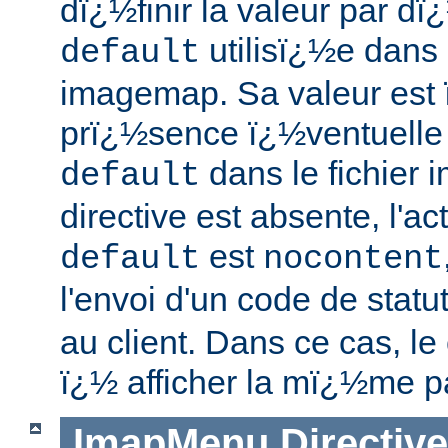
dï¿½finir la valeur par dï¿
utilisï¿½e dans l
default
imagemap. Sa valeur est 
prï¿½sence ï¿½ventuelle 
dans le fichier 
default
directive est absente, l'a
est
default
nocontent
l'envoi d'un code de statu
au client. Dans ce cas, le 
ï¿½ afficher la mï¿½me p
ImapMenu
Directive