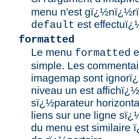
menu n'est gï¿½nï¿½rï¿
est effectuï¿
default
formatted
Le menu
e
formatted
simple. Les commentair
imagemap sont ignorï¿
niveau un est affichï¿½
sï¿½parateur horizonta
liens sur une ligne sï
du menu est similaire ï¿