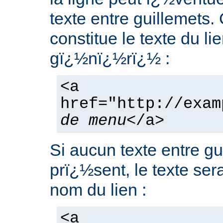
texte entre guillemets
constitue le texte du li
gï¿½nï¿½rï¿½ :
<a
href="http://exam
de menu
</a>
Si aucun texte entre gu
prï¿½sent, le texte ser
nom du lien :
<a