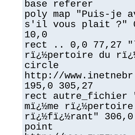
base referer
poly map "Puis-je a
s'il vous plait ?" 
10,0
rect .. 0,0 77,27 "
rï¿½pertoire du rï¿
circle
http://www.inetnebr
195,0 305,27
rect autre_fichier 
mï¿½me rï¿½pertoire
rï¿½fï¿½rant" 306,0
point