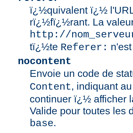
ï¿½quivalent ï¿½ l'UR
rï¿½fï¿½rant. La valeu
http://nom_serveu
tï¿½te
n'est
Referer:
nocontent
Envoie un code de sta
, indiquant au 
Content
continuer ï¿½ afficher
Valide pour toutes les d
.
base