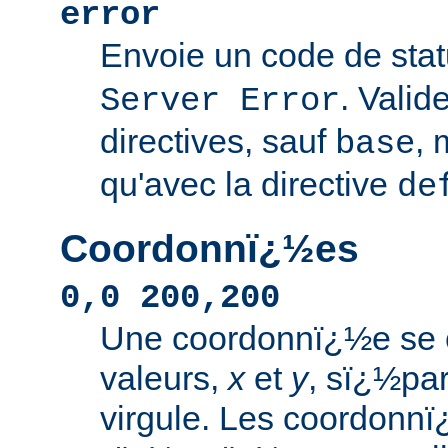
error
Envoie un code de sta
. Valid
Server Error
directives, sauf
, 
base
qu'avec la directive
de
Coordonnï¿½es
0,0 200,200
Une coordonnï¿½e se
valeurs,
x
et
y
, sï¿½pa
virgule. Les coordonn