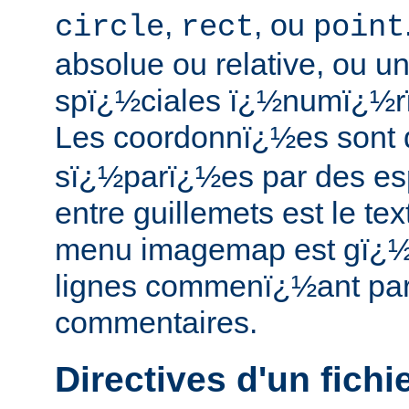
,
, ou
circle
rect
point
absolue ou relative, ou u
spï¿½ciales ï¿½numï¿½r
Les coordonnï¿½es sont 
sï¿½parï¿½es par des esp
entre guillemets est le tex
menu imagemap est gï¿½
lignes commenï¿½ant par 
commentaires.
Directives d'un fich