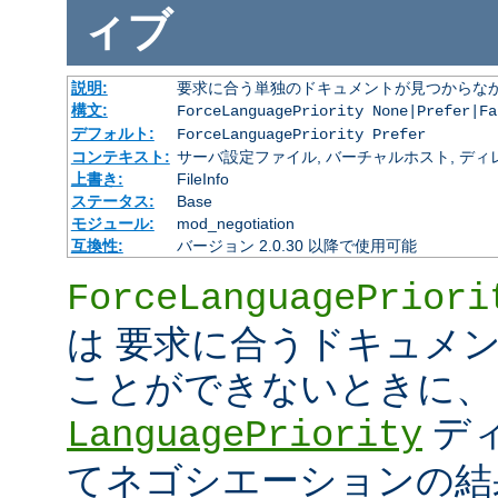
ィブ
説明:
要求に合う単独のドキュメントが見つからな
構文:
ForceLanguagePriority None|Prefer|Fa
デフォルト:
ForceLanguagePriority Prefer
コンテキスト:
サーバ設定ファイル, バーチャルホスト, ディレクトリ
上書き:
FileInfo
ステータス:
Base
モジュール:
mod_negotiation
互換性:
バージョン 2.0.30 以降で使用可能
ForceLanguagePriori
は 要求に合うドキュメ
ことができないときに、
デ
LanguagePriority
てネゴシエーションの結