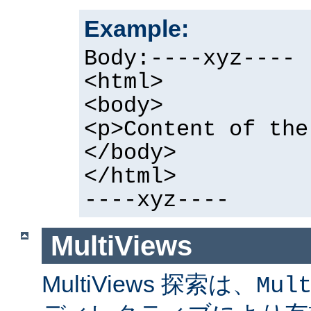
Example:
Body:----xyz----
<html>
<body>
<p>Content of the
</body>
</html>
----xyz----
MultiViews
MultiViews 探索は、
Mul