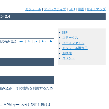
モジュール
|
ディレクティブ
|
FAQ
|
用語
|
サイトマップ
 2.4
説明
ステータス
翻訳済み言語:
en
|
fr
|
ja
|
ko
|
tr
ソースファイル
モジュール識別子
互換性
コメント
を組み込み、その機能を利用するため
に MPM を一つだけ 使用し続けま