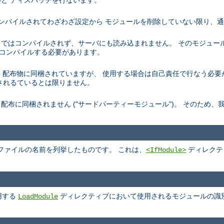
と ディスパッチを行ないます。
トでコンパイルされてわざわざ設定から モジュールを削除していない限り、
デフォルトではコンパイルされず、サーバにも読み込まれません。 そのモジュ
を再コンパイルする必要があります。
、 Apache 配布物に同梱されていますが、 使用する場合は自己責任で行なう
されるているとは限りません。
pache 配布に同梱されません ("サードパーティーモジュール")。 そのた
ファイルの名前を列挙したものです。 これは、
ディレクテ
<IfModule>
用する
ディレクティブにおいて使用されるモジュールの識
LoadModule