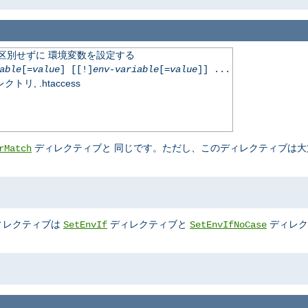
文字を区別せずに 環境変数を設定する
able
[=
value
] [[!]
env-variable
[=
value
]] ...
, .htaccess
ディレクティブと 同じです。ただし、このディレクティブは大
rMatch
ィレクティブは
ディレクティブと
ディレク
SetEnvIf
SetEnvIfNoCase