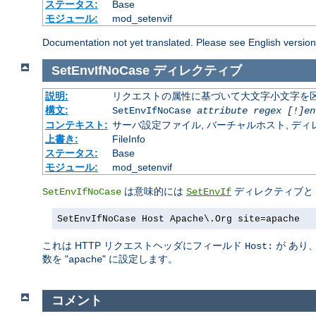
ステータス:
Base
モジュール:
mod_setenvif
Documentation not yet translated. Please see English versio
SetEnvIfNoCase
ディレクティブ
説明:
リクエストの属性に基づいて大文字小文字を
構文:
SetEnvIfNoCase
attribute regex [!]en
コンテキスト:
サーバ設定ファイル, バーチャルホスト, ディレクトリ
上書き:
FileInfo
ステータス:
Base
モジュール:
mod_setenvif
は意味的には
ディレクティブと
SetEnvIfNoCase
SetEnvIf
SetEnvIfNoCase Host Apache\.Org site=apache
これは HTTP リクエストヘッダにフィールド
が あり
Host:
数を "
" に設定します。
apache
コメント