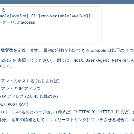
する
able
[=
value
] [[!]
env-variable
[=
value
]] ...
, .htaccess
境変数を定義します。 最初の引数で指定できる
attribute
は以下の 4 
 2616
を 参照してください)。例えば、
,
,
,
Host
User-Agent
Referer
A
きます。
アントのホスト名 (もしあれば)
アントの IP アドレス
 アドレス (2.0.43 以降のみ)
,
など
)
GET
POST
ロトコルの名前とバージョン (
例えば
、"HTTP/0.9", "HTTP/1.1"
など。
後の部分。 追加の情報として、クエリーストリングにマッチさせる場合に