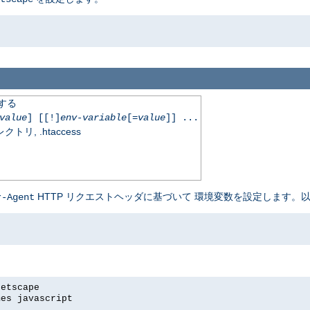
定する
value
] [[!]
env-variable
[=
value
]] ...
, .htaccess
HTTP リクエストヘッダに基づいて 環境変数を設定します。以
r-Agent
netscape
mes javascript