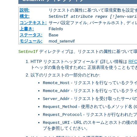
説明:
リクエストの属性に基づいて環境変数を設定
構文:
SetEnvIf
attribute regex [!]env-vari
コンテキスト:
サーバ設定ファイル, バーチャルホスト, ディレクトリ
上書き:
FileInfo
ステータス:
Base
モジュール:
mod_setenvif
ディレクティブは、リクエストの属性に基づいて環
SetEnvIf
HTTP リクエストヘッダフィールド (詳しい情報は
RFC
トヘッダの集合を現すために 正規表現を使うこともで
以下のリクエストの一部分のどれか:
- リクエストを行なっているクライ
Remote_Host
- リクエストを行なっているクライ
Remote_Addr
- リクエストを受け取ったサーバの IP
Server_Addr
- 使用されているメソッド名 (
Request_Method
- リクエストが行なわれたプ
Request_Protocol
- URL のスキームとホストの
Request_URI
ブを参照してください。