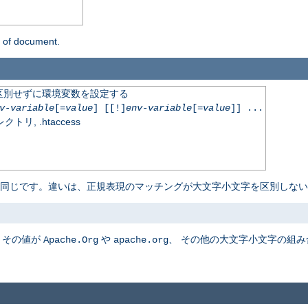
n of document.
区別せずに環境変数を設定する
v-variable
[=
value
] [[!]
env-variable
[=
value
]] ...
, .htaccess
 同じです。違いは、正規表現のマッチングが大文字小文字を区別しない
、その値が
や
、 その他の大文字小文字の組
Apache.Org
apache.org