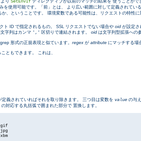
により
ディレクティブが以前のマッチの結果を 使うことがで
SetEnvIf
みを使用可能です。「前」とは、 より広い範囲に対して定義されている 
るか、ということです。 環境変数である可能性は、リクエストの特性
。
ト ID で指定されるもの。 SSL リクエストでない場合や
oid
が設定さ
の文字列はカンマ
区切りで連結されます。
oid
は文字列型拡張への
','
の egrep 形式の正規表現と似ています。
regex
が
attribute
にマッチする場
こともできます。 これは、
し値が定義されていればそれを取り除きます。 三つ目は変数を
の与え
value
の対応する丸括弧で囲まれた部分で 置換します。
=gif
=jpg
=xbm