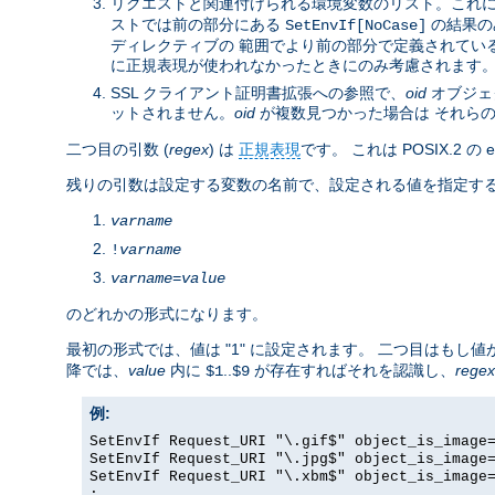
リクエストと関連付けられる環境変数のリスト。これ
ストでは前の部分にある
の結果の
SetEnvIf[NoCase]
ディレクティブの 範囲でより前の部分で定義されてい
に正規表現が使われなかったときにのみ考慮されます
SSL クライアント証明書拡張への参照で、
oid
オブジェク
ットされません。
oid
が複数見つかった場合は それら
二つ目の引数 (
regex
) は
正規表現
です。 これは POSIX.2 
残りの引数は設定する変数の名前で、設定される値を指定する
varname
!
varname
varname
=
value
のどれかの形式になります。
最初の形式では、値は "1" に設定されます。 二つ目はも
降では、
value
内に
..
が存在すればそれを認識し、
regex
$1
$9
例:
SetEnvIf Request_URI "\.gif$" object_is_image
SetEnvIf Request_URI "\.jpg$" object_is_image
SetEnvIf Request_URI "\.xbm$" object_is_image
: