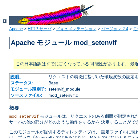
Apache
>
HTTP サーバ
>
ドキュメンテーション
>
バージョン 2.4
>
モ
Apache モジュール mod_setenvif
この日本語訳はすでに古くなっている 可能性があります。 最
説明:
リクエストの特徴に基づいた環境変数の設定
ステータス:
Base
モジュール識別子:
setenvif_module
ソースファイル:
mod_setenvif.c
概要
モジュールは、リクエストのある側面が指定された
mod_setenvif
サーバの他の部分がどのような動作をするかを 決定することがで
このモジュールが提供するディレクティブは、 設定ファイルに現
は、ブラウザが mozilla ではあるけれど、MSIE ではないときに
ne