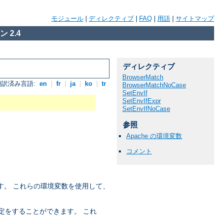
モジュール
|
ディレクティブ
|
FAQ
|
用語
|
サイトマップ
 2.4
ディレクティブ
BrowserMatch
翻訳済み言語:
en
|
fr
|
ja
|
ko
|
tr
BrowserMatchNoCase
SetEnvIf
SetEnvIfExpr
SetEnvIfNoCase
参照
Apache の環境変数
コメント
す。 これらの環境変数を使用して、
定をすることができます。 これ