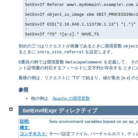
SetEnvIf Referer www\.mydomain\.example\.com 
:
SetEnvIf object_is_image xbm XBIT_PROCESSING=
:
SetEnvIf OID("2.16.840.1.113730.1.13") "(.*)"
:
SetEnvIf ^TS* ^[a-z].* HAVE_TS
初めの三つはリクエストが画像であるときに環境変数
object
るときに
を設定します。
intra_site_referral
6番目の例では環境変数
を定義して、 その
NetscapeComment
ント証明書の対応するフィールドに文字列が存在する ときに
最後の例は、リクエストに "TS" で始まり、値が集合 [a-z
参照
他の例は、
Apache の環境変数
SetEnvIfExpr
ディレクティブ
説明:
Sets environment variables based on an ap_
構文:
コンテキスト:
サーバ設定ファイル, バーチャルホスト, ディレクトリ