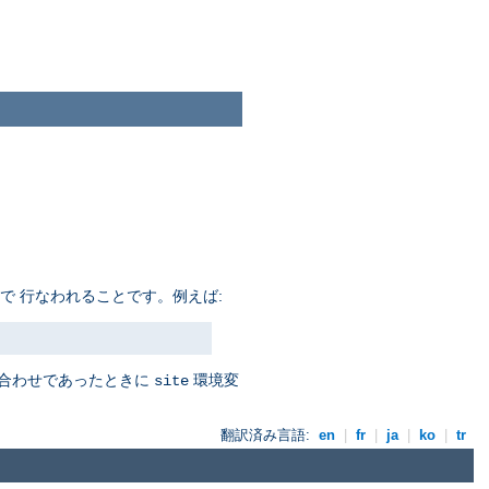
で 行なわれることです。例えば:
み合わせであったときに
環境変
site
翻訳済み言語:
en
|
fr
|
ja
|
ko
|
tr