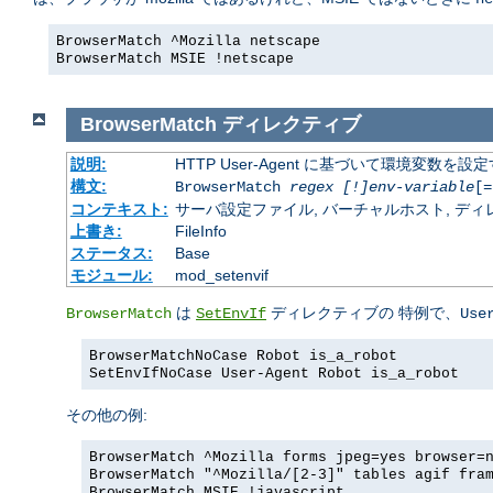
BrowserMatch ^Mozilla netscape
BrowserMatch MSIE !netscape
BrowserMatch
ディレクティブ
説明:
HTTP User-Agent に基づいて環境変数を設
構文:
BrowserMatch
regex [!]env-variable
[=
コンテキスト:
サーバ設定ファイル, バーチャルホスト, ディレクトリ
上書き:
FileInfo
ステータス:
Base
モジュール:
mod_setenvif
は
ディレクティブの 特例で、
BrowserMatch
SetEnvIf
Use
BrowserMatchNoCase Robot is_a_robot
SetEnvIfNoCase User-Agent Robot is_a_robot
その他の例:
BrowserMatch ^Mozilla forms jpeg=yes browser=
BrowserMatch "^Mozilla/[2-3]" tables agif fra
BrowserMatch MSIE !javascript