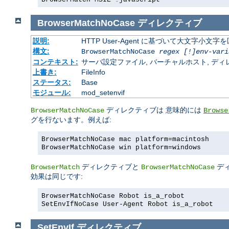
BrowserMatchNoCase
ディレクティブ
説明:
HTTP User-Agent に基づいて大文字小
構文:
BrowserMatchNoCase
regex [!]env-vari
コンテキスト:
サーバ設定ファイル, バーチャルホスト, ディレクトリ
上書き:
FileInfo
ステータス:
Base
モジュール:
mod_setenvif
ディレクティブは 意味的には
BrowserMatchNoCase
Browse
グを行ないます。例えば:
BrowserMatchNoCase mac platform=macintosh
BrowserMatchNoCase win platform=windows
ディレクティブと
デ
BrowserMatch
BrowserMatchNoCase
効果は同じです:
BrowserMatchNoCase Robot is_a_robot
SetEnvIfNoCase User-Agent Robot is_a_robot
SetEnvIf
ディレクティブ